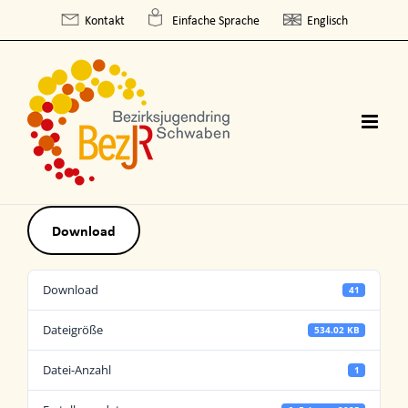
Skip
Kontakt
Einfache Sprache
Englisch
to
content
Download
Download
41
Dateigröße
534.02 KB
Datei-Anzahl
1