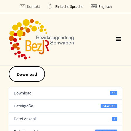
Skip
Kontakt
Einfache Sprache
Englisch
to
content
Download
Download
13
Dateigröße
84.43 KB
Datei-Anzahl
1