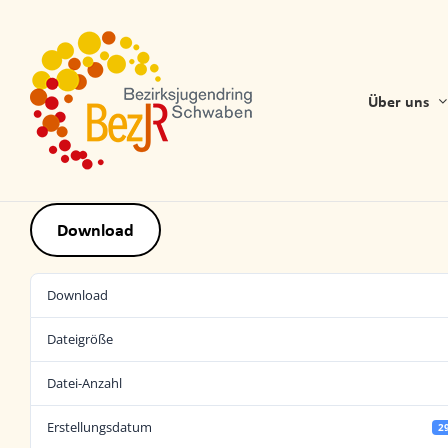
Skip
to
content
Über uns
Download
Download
Dateigröße
Datei-Anzahl
Erstellungsdatum
2