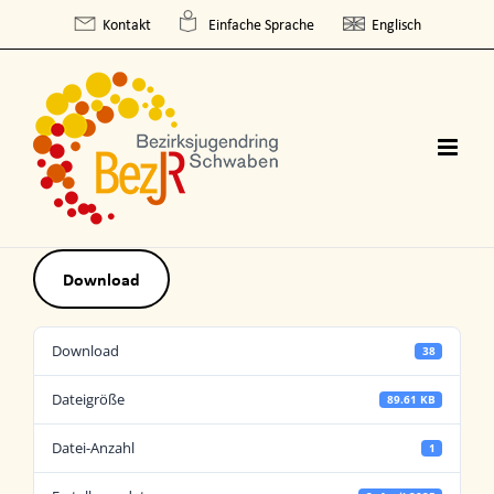
Skip
Kontakt
Einfache Sprache
Englisch
to
content
Download
Download
38
Dateigröße
89.61 KB
Datei-Anzahl
1