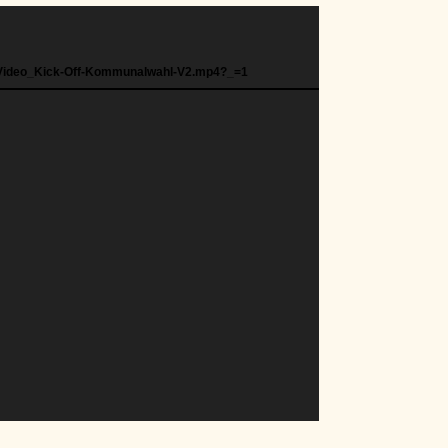
02/Video_Kick-Off-Kommunalwahl-V2.mp4?_=1