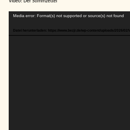
Video: Der Stimmzettel
Video-
Media error: Format(s) not supported or source(s) not found
Player
Datei herunterladen: https://www.bezjr.de/wp-content/uploads/2026/0