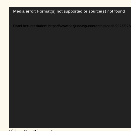
Video-
Media error: Format(s) not supported or source(s) not found
Player
Datei herunterladen: https://www.bezjr.de/wp-content/uploads/2026/