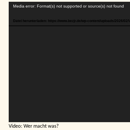
Video-
Media error: Format(s) not supported or source(s) not found
Player
Datei herunterladen: https://www.bezjr.de/wp-content/uploads/2026/
Video: Wer macht was?