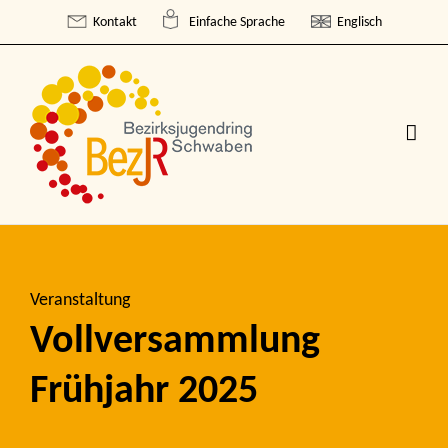
Skip
Kontakt
Einfache Sprache
Englisch
to
content
Veranstaltung
Vollversammlung
Frühjahr 2025