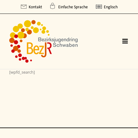
Skip
Kontakt
Einfache Sprache
Englisch
to
content
[wpfd_search]